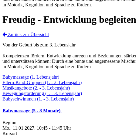
in Motorik, Kognition und Sprache zu fördern.
Freudig - Entwicklung begleite
Zurück zur Übersicht
Von der Geburt bis zum 3. Lebensjahr
Kompetenzen fördern, Entwicklung anregen und Beziehungen stärken –
und unterstützen können: Durch eine bunte und angemessene Mischun
in Motorik, Kognition und Sprache zu fördern.
Babymassage (1. Lebensjahr)
Eltern-Kind-Gruppen (1. - 2. Lebensjahr)
Musikangebote (2. - 3. Lebensjahr)
Bewegungsförderung (1. - 3. Lebensjahr)
Babyschwimmen (1. - 3. Lebensjahr)
Babymassage (5 - 8 Monate)
Beginn
Mo., 11.01.2027, 10:45 - 11:45 Uhr
Kursort