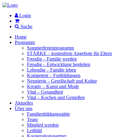
Login
Suche
Home
Programm
Sommerferienprogramm
STÄRKE – kostenfreie Angebote für Eltern
Freudig – Familie werden
Freudig – Entwicklung begleiten
Lebendig – Familie leben
Kompetent – Fortbildungen
Neugierig – Gesellschaft und Kultur
Kreativ – Kunst und Mode
Vital – Gesundheit
Vital – Kochen und Genießen
Aktuelles
Über uns
Familienbildungsstätte
Team
Mitglied werden
Leitbild
Kooperationspartner