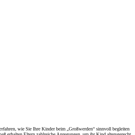
rfahren, wie Sie Ihre Kinder beim „Großwerden“ sinnvoll begleiten
 erhalten Eltern zahlreiche Anregungen, um ihr Kind altersgerecht