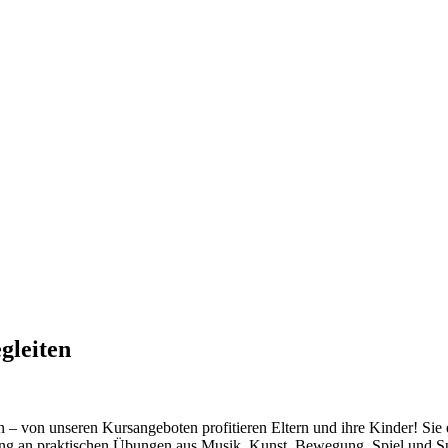
gleiten
 von unseren Kursangeboten profitieren Eltern und ihre Kinder! Sie e
g an praktischen Übungen aus Musik, Kunst, Bewegung, Spiel und Spaß