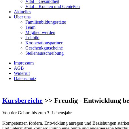
Vital – Gesundheit
Vital – Kochen und Genießen
Aktuelles
Über uns
Familienbildungsstätte
Team
Mitglied werden
Leitbild
Kooperationspartner
Geschenkgutscheine
Stellenausschreibung
Impressum
AGB
Widerruf
Datenschutz
Kursbereiche
>> Freudig - Entwicklung be
Von der Geburt bis zum 3. Lebensjahr
Kompetenzen fördern, Entwicklung anregen und Beziehungen stärken –
und unterstützen können: Durch eine bunte und angemessene Mischun