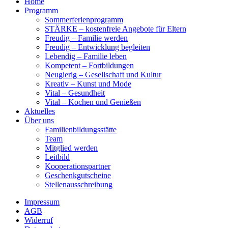
Home
Programm
Sommerferienprogramm
STÄRKE – kostenfreie Angebote für Eltern
Freudig – Familie werden
Freudig – Entwicklung begleiten
Lebendig – Familie leben
Kompetent – Fortbildungen
Neugierig – Gesellschaft und Kultur
Kreativ – Kunst und Mode
Vital – Gesundheit
Vital – Kochen und Genießen
Aktuelles
Über uns
Familienbildungsstätte
Team
Mitglied werden
Leitbild
Kooperationspartner
Geschenkgutscheine
Stellenausschreibung
Impressum
AGB
Widerruf