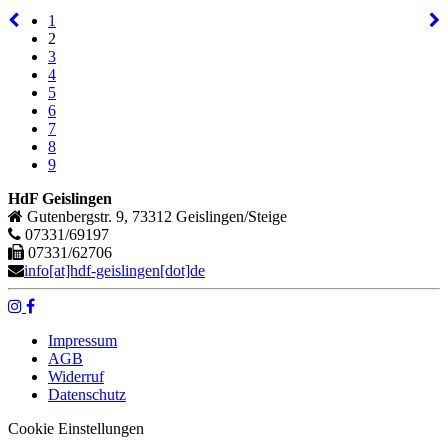
1
2
3
4
5
6
7
8
9
HdF Geislingen
Gutenbergstr. 9, 73312 Geislingen/Steige
07331/69197
07331/62706
info[at]hdf-geislingen[dot]de
Impressum
AGB
Widerruf
Datenschutz
Cookie Einstellungen