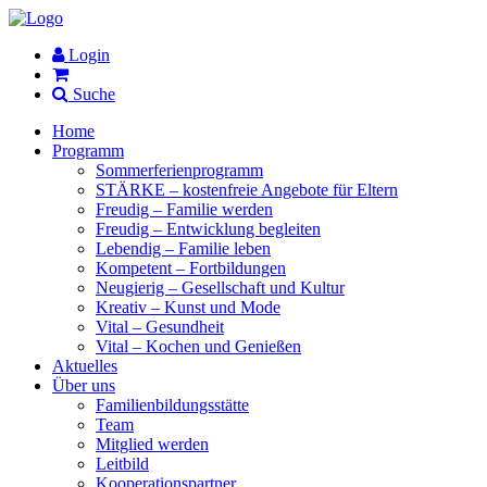
Login
Suche
Home
Programm
Sommerferienprogramm
STÄRKE – kostenfreie Angebote für Eltern
Freudig – Familie werden
Freudig – Entwicklung begleiten
Lebendig – Familie leben
Kompetent – Fortbildungen
Neugierig – Gesellschaft und Kultur
Kreativ – Kunst und Mode
Vital – Gesundheit
Vital – Kochen und Genießen
Aktuelles
Über uns
Familienbildungsstätte
Team
Mitglied werden
Leitbild
Kooperationspartner