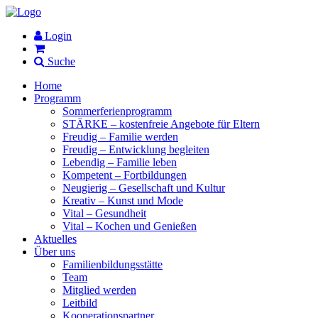
Login
Suche
Home
Programm
Sommerferienprogramm
STÄRKE – kostenfreie Angebote für Eltern
Freudig – Familie werden
Freudig – Entwicklung begleiten
Lebendig – Familie leben
Kompetent – Fortbildungen
Neugierig – Gesellschaft und Kultur
Kreativ – Kunst und Mode
Vital – Gesundheit
Vital – Kochen und Genießen
Aktuelles
Über uns
Familienbildungsstätte
Team
Mitglied werden
Leitbild
Kooperationspartner