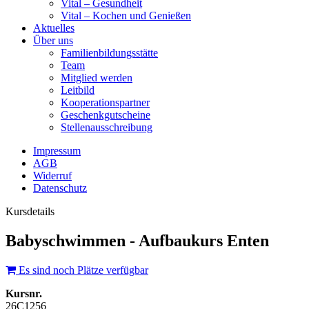
Vital – Gesundheit
Vital – Kochen und Genießen
Aktuelles
Über uns
Familienbildungsstätte
Team
Mitglied werden
Leitbild
Kooperationspartner
Geschenkgutscheine
Stellenausschreibung
Impressum
AGB
Widerruf
Datenschutz
Kursdetails
Babyschwimmen - Aufbaukurs Enten
Es sind noch Plätze verfügbar
Kursnr.
26C1256