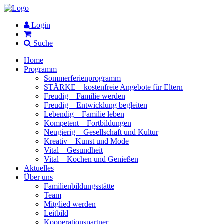
Login
Suche
Home
Programm
Sommerferienprogramm
STÄRKE – kostenfreie Angebote für Eltern
Freudig – Familie werden
Freudig – Entwicklung begleiten
Lebendig – Familie leben
Kompetent – Fortbildungen
Neugierig – Gesellschaft und Kultur
Kreativ – Kunst und Mode
Vital – Gesundheit
Vital – Kochen und Genießen
Aktuelles
Über uns
Familienbildungsstätte
Team
Mitglied werden
Leitbild
Kooperationspartner