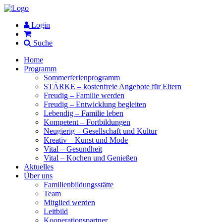
Login
Suche
Home
Programm
Sommerferienprogramm
STÄRKE – kostenfreie Angebote für Eltern
Freudig – Familie werden
Freudig – Entwicklung begleiten
Lebendig – Familie leben
Kompetent – Fortbildungen
Neugierig – Gesellschaft und Kultur
Kreativ – Kunst und Mode
Vital – Gesundheit
Vital – Kochen und Genießen
Aktuelles
Über uns
Familienbildungsstätte
Team
Mitglied werden
Leitbild
Kooperationspartner