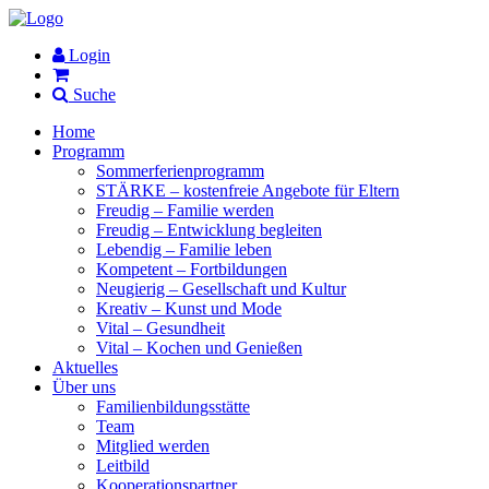
Login
Suche
Home
Programm
Sommerferienprogramm
STÄRKE – kostenfreie Angebote für Eltern
Freudig – Familie werden
Freudig – Entwicklung begleiten
Lebendig – Familie leben
Kompetent – Fortbildungen
Neugierig – Gesellschaft und Kultur
Kreativ – Kunst und Mode
Vital – Gesundheit
Vital – Kochen und Genießen
Aktuelles
Über uns
Familienbildungsstätte
Team
Mitglied werden
Leitbild
Kooperationspartner