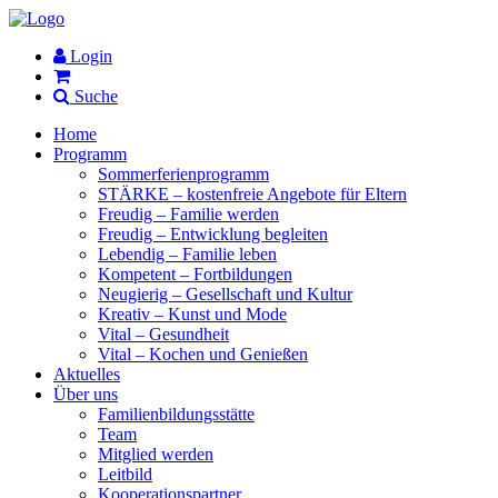
Login
Suche
Home
Programm
Sommerferienprogramm
STÄRKE – kostenfreie Angebote für Eltern
Freudig – Familie werden
Freudig – Entwicklung begleiten
Lebendig – Familie leben
Kompetent – Fortbildungen
Neugierig – Gesellschaft und Kultur
Kreativ – Kunst und Mode
Vital – Gesundheit
Vital – Kochen und Genießen
Aktuelles
Über uns
Familienbildungsstätte
Team
Mitglied werden
Leitbild
Kooperationspartner