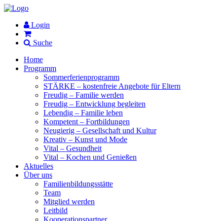
Login
Suche
Home
Programm
Sommerferienprogramm
STÄRKE – kostenfreie Angebote für Eltern
Freudig – Familie werden
Freudig – Entwicklung begleiten
Lebendig – Familie leben
Kompetent – Fortbildungen
Neugierig – Gesellschaft und Kultur
Kreativ – Kunst und Mode
Vital – Gesundheit
Vital – Kochen und Genießen
Aktuelles
Über uns
Familienbildungsstätte
Team
Mitglied werden
Leitbild
Kooperationspartner