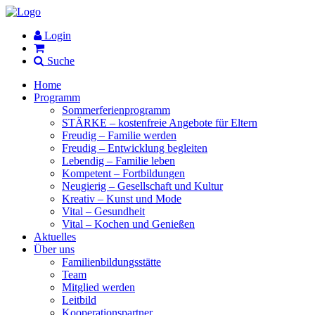
Login
Suche
Home
Programm
Sommerferienprogramm
STÄRKE – kostenfreie Angebote für Eltern
Freudig – Familie werden
Freudig – Entwicklung begleiten
Lebendig – Familie leben
Kompetent – Fortbildungen
Neugierig – Gesellschaft und Kultur
Kreativ – Kunst und Mode
Vital – Gesundheit
Vital – Kochen und Genießen
Aktuelles
Über uns
Familienbildungsstätte
Team
Mitglied werden
Leitbild
Kooperationspartner