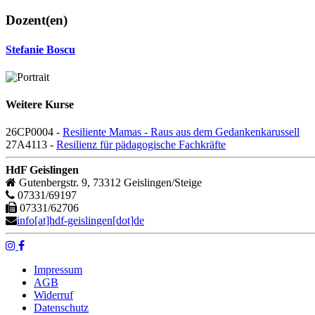
Dozent(en)
Stefanie Boscu
Weitere Kurse
26CP0004 -
Resiliente Mamas - Raus aus dem Gedankenkarussell
27A4113 -
Resilienz für pädagogische Fachkräfte
HdF Geislingen
Gutenbergstr. 9, 73312 Geislingen/Steige
07331/69197
07331/62706
info[at]hdf-geislingen[dot]de
Impressum
AGB
Widerruf
Datenschutz