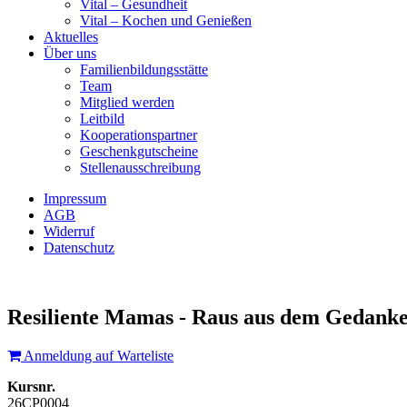
Vital – Gesundheit
Vital – Kochen und Genießen
Aktuelles
Über uns
Familienbildungsstätte
Team
Mitglied werden
Leitbild
Kooperationspartner
Geschenkgutscheine
Stellenausschreibung
Impressum
AGB
Widerruf
Datenschutz
Resiliente Mamas - Raus aus dem Gedanke
Anmeldung auf Warteliste
Kursnr.
26CP0004