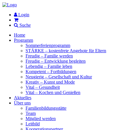
Login
Suche
Home
Programm
Sommerferienprogramm
STÄRKE – kostenfreie Angebote für Eltern
Freudig – Familie werden
Freudig – Entwicklung begleiten
Lebendig – Familie leben
Kompetent – Fortbildungen
Neugierig – Gesellschaft und Kultur
Kreativ – Kunst und Mode
Vital – Gesundheit
Vital – Kochen und Genießen
Aktuelles
Über uns
Familienbildungsstätte
Team
Mitglied werden
Leitbild
Kooperationspartner