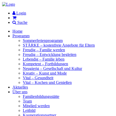
Login
Suche
Home
Programm
Sommerferienprogramm
STÄRKE – kostenfreie Angebote für Eltern
Freudig – Familie werden
Freudig – Entwicklung begleiten
Lebendig – Familie leben
Kompetent – Fortbildungen
Neugierig – Gesellschaft und Kultur
Kreativ – Kunst und Mode
Vital – Gesundheit
Vital – Kochen und Genießen
Aktuelles
Über uns
Familienbildungsstätte
Team
Mitglied werden
Leitbild
Kooperationspartner