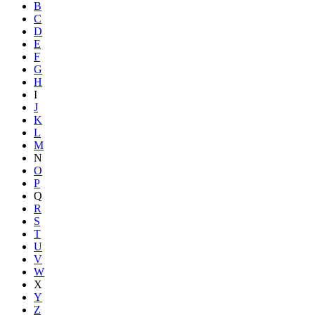
B
C
D
E
F
G
H
I
J
K
L
M
N
O
P
Q
R
S
T
U
V
W
X
Y
Z