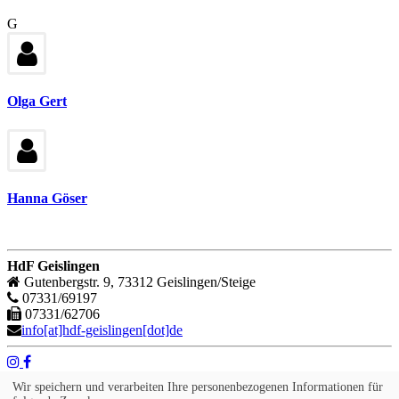
G
Olga Gert
Hanna Göser
HdF Geislingen
Gutenbergstr. 9, 73312 Geislingen/Steige
07331/69197
07331/62706
info[at]hdf-geislingen[dot]de
Wir speichern und verarbeiten Ihre personenbezogenen Informationen für
Impressum