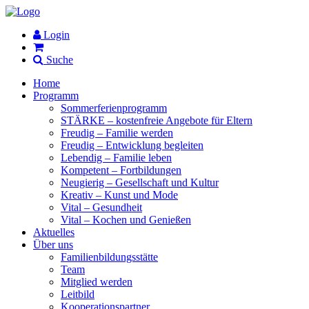
Login
Suche
Home
Programm
Sommerferienprogramm
STÄRKE – kostenfreie Angebote für Eltern
Freudig – Familie werden
Freudig – Entwicklung begleiten
Lebendig – Familie leben
Kompetent – Fortbildungen
Neugierig – Gesellschaft und Kultur
Kreativ – Kunst und Mode
Vital – Gesundheit
Vital – Kochen und Genießen
Aktuelles
Über uns
Familienbildungsstätte
Team
Mitglied werden
Leitbild
Kooperationspartner