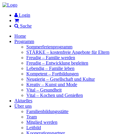
Login
Suche
Home
Programm
Sommerferienprogramm
STÄRKE – kostenfreie Angebote für Eltern
Freudig – Familie werden
Freudig – Entwicklung begleiten
Lebendig – Familie leben
Kompetent – Fortbildungen
Neugierig – Gesellschaft und Kultur
Kreativ – Kunst und Mode
Vital – Gesundheit
Vital – Kochen und Genießen
Aktuelles
Über uns
Familienbildungsstätte
Team
Mitglied werden
Leitbild
Kooperationspartner