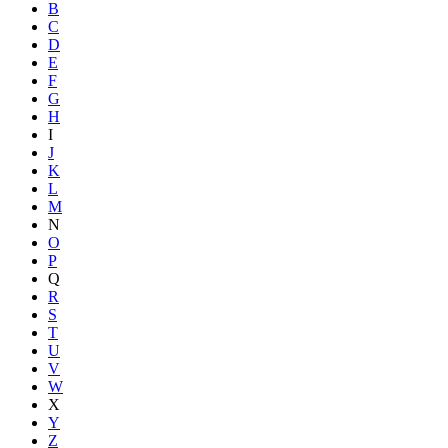
B
C
D
E
F
G
H
I
J
K
L
M
N
O
P
Q
R
S
T
U
V
W
X
Y
Z