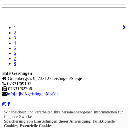
1
2
3
4
5
6
7
8
HdF Geislingen
Gutenbergstr. 9, 73312 Geislingen/Steige
07331/69197
07331/62706
info[at]hdf-geislingen[dot]de
Wir speichern und verarbeiten Ihre personenbezogenen Informationen für
Impressum
folgende Zwecke:
AGB
Speicherung von Einstellungen dieser Anwendung, Funktionelle
Widerruf
Cookies, Essenzielle Cookies.