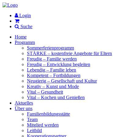
Login
Suche
Home
Programm
Sommerferienprogramm
STÄRKE – kostenfreie Angebote für Eltern
Freudig – Familie werden
Freudig – Entwicklung begleiten
Lebendig – Familie leben
Kompetent – Fortbildungen
Neugierig – Gesellschaft und Kultur
Kreativ – Kunst und Mode
Vital – Gesundheit
Vital – Kochen und Genießen
Aktuelles
Über uns
Familienbildungsstätte
Team
Mitglied werden
Leitbild
Kooperationspartner